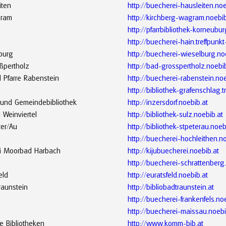
iten
http://buecherei-hausleiten.noe
gram
http://kirchberg-wagram.noebib
http://pfarrbibliothek-korneubur
http://buecherei-hain.treffpunkt
lburg
http://buecherei-wieselburg.no
ßpertholz
http://bad-grosspertholz.noebi
Pfarre Rabenstein
http://buecherei-rabenstein.noe
http://bibliothek-grafenschlag.tr
- und Gemeindebibliothek
http://inzersdorf.noebib.at
 Weinviertel
http://bibliothek-sulz.noebib.at
ter/Au
http://bibliothek-stpeterau.noeb
http://buecherei-hochleithen.no
ei Moorbad Harbach
http://kijubuecherei.noebib.at
http://buecherei-schrattenberg
eld
http://euratsfeld.noebib.at
raunstein
http://bibliobadtraunstein.at
http://buecherei-frankenfels.no
http://buecherei-maissau.noebi
 Bibliotheken
http://www.komm-bib.at