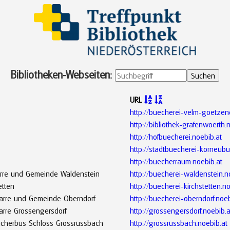
Bibliotheken-Webseiten:
URL


http://buecherei-velm-goetzend
http://bibliothek-grafenwoerth.
http://hofbuecherei.noebib.at
http://stadtbuecherei-korneubu
http://buecherraum.noebib.at
farre und Gemeinde Waldenstein
http://buecherei-waldenstein.n
etten
http://buecherei-kirchstetten.n
Pfarre und Gemeinde Oberndorf
http://buecherei-oberndorf.noeb
farre Grossengersdorf
http://grossengersdorf.noebib.a
Bücherbus Schloss Grossrussbach
http://grossrussbach.noebib.at