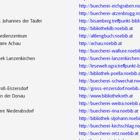
http://buecherei-eichgraben.no
http://buecherei-atzenbrugg.no
St. Johannes der Täufer
http://bisamberg.treffpunkt-bibl
http://bibliothekilb.noebib.at
Medienzentrum
http://altlengbuch.noebib.at
farre Achau
http://achau.noebib.at
http://buecherei-wallsee.noebi
hek Lanzenkirchen
http://buecherei-lanzenkirchen
http://lesewelt.ogra.treffpunkt-b
http://bibliothek-poella.noebib.
http://buecherei-schwechat.noe
roß-Enzersdorf
http://gross-enzersdorf.noebib.
 an der Donau
http://www.bibliothekorth.at
http://buecherei-weitra.noebib.
arre Niederabsdorf
http://buecherei-rina.noebib.at
http://bibliothek-stjohann.noebi
http://buecherei-kirchschlag.no
http://buecherei-retz.noebib.at