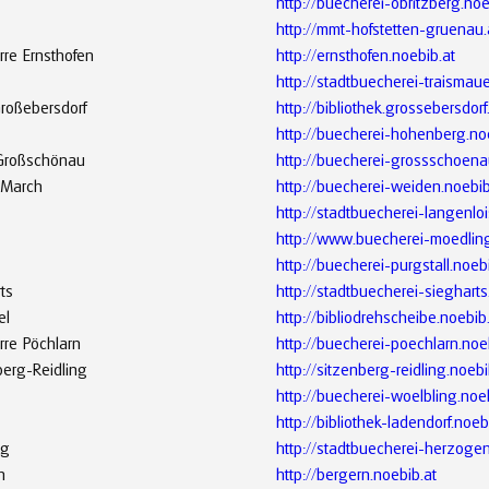
http://buecherei-obritzberg.noe
http://mmt-hofstetten-gruenau.
rre Ernsthofen
http://ernsthofen.noebib.at
http://stadtbuecherei-traismaue
roßebersdorf
http://bibliothek.grossebersdorf
http://buecherei-hohenberg.no
 Großschönau
http://buecherei-grossschoena
/March
http://buecherei-weiden.noebib
http://stadtbuecherei-langenloi
http://www.buecherei-moedling
http://buecherei-purgstall.noeb
ts
http://stadtbuecherei-siegharts
el
http://bibliodrehscheibe.noebib
rre Pöchlarn
http://buecherei-poechlarn.noe
berg-Reidling
http://sitzenberg-reidling.noebi
http://buecherei-woelbling.noe
http://bibliothek-ladendorf.noeb
rg
http://stadtbuecherei-herzoge
n
http://bergern.noebib.at